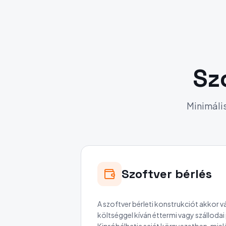
Sz
Minimális
Szoftver bérlés
A szoftver bérleti konstrukciót akkor vá
költséggel kíván éttermi vagy szálloda