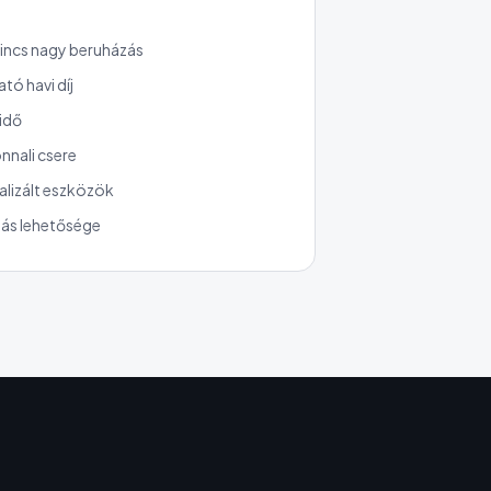
 nincs nagy beruházás
tó havi díj
idő
nali csere
alizált eszközök
ás lehetősége