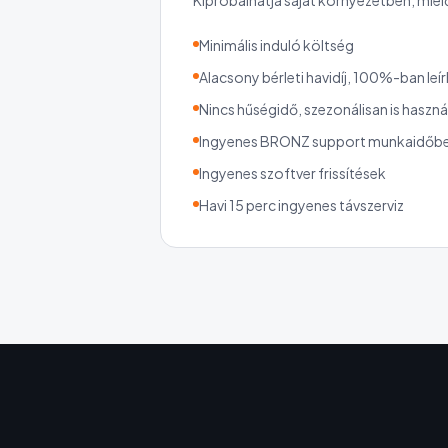
Kipróbálhatja saját környezetben, miel
Minimális induló költség
Alacsony bérleti havidíj, 100%-ban leí
Nincs hűségidő, szezonálisan is haszn
Ingyenes BRONZ support munkaidőb
Ingyenes szoftver frissítések
Havi 15 perc ingyenes távszerviz