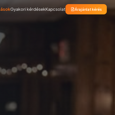
tások
Gyakori kérdések
Kapcsolat
Árajánlat kérés