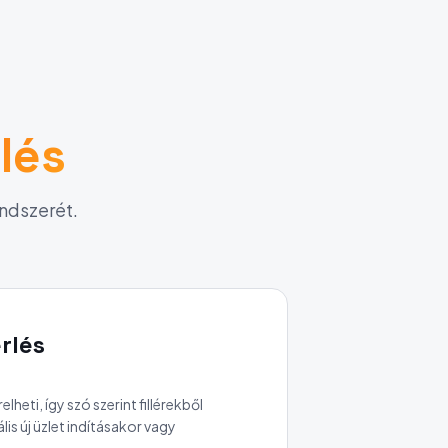
lés
endszerét.
rlés
lheti, így szó szerint fillérekből
ális új üzlet indításakor vagy