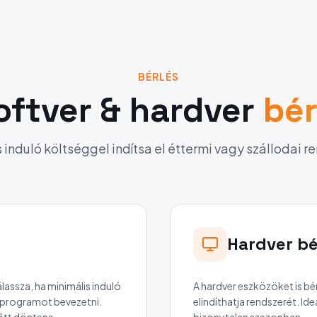
BÉRLÉS
oftver & hardver
bér
 induló költséggel indítsa el éttermi vagy szállodai r
Hardver bé
lassza, ha minimális induló
A hardver eszközöket is bére
i programot bevezetni.
elindíthatja rendszerét. Ide