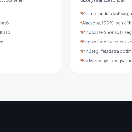
őtt döntene.
bizonytalan szezonban.
Minimális induló költség,
rható
Alacsony, 100%-ban leírha
álható
Mindössze 6 hónap hűség
en
Meghibásodás esetén azon
Minőségi, feladatra optim
Kedvezményes megvásárl